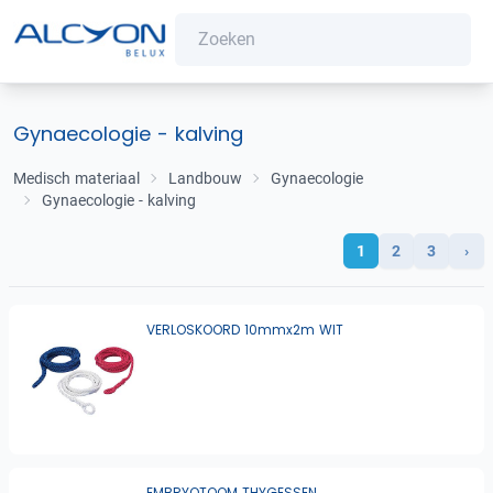
Gynaecologie - kalving
Medisch materiaal
Landbouw
Gynaecologie
Gynaecologie - kalving
1
2
3
›
VERLOSKOORD 10mmx2m WIT
EMBRYOTOOM THYGESSEN