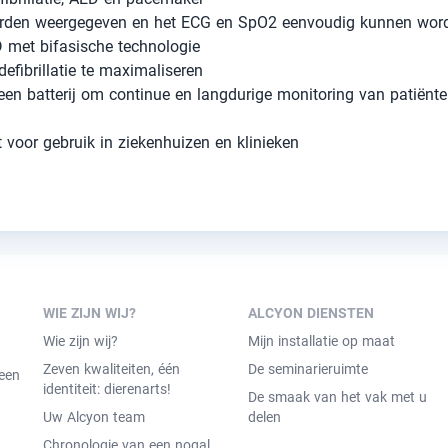
rden weergegeven en het ECG en SpO2 eenvoudig kunnen wor
ED met bifasische technologie
defibrillatie te maximaliseren
een batterij om continue en langdurige monitoring van patiënte
 voor gebruik in ziekenhuizen en klinieken
WIE ZIJN WIJ?
ALCYON DIENSTEN
Wie zijn wij?
Mijn installatie op maat
Zeven kwaliteiten, één
De seminarieruimte
meen
identiteit: dierenarts!
De smaak van het vak met u
Uw Alcyon team
delen
Chronologie van een nogal