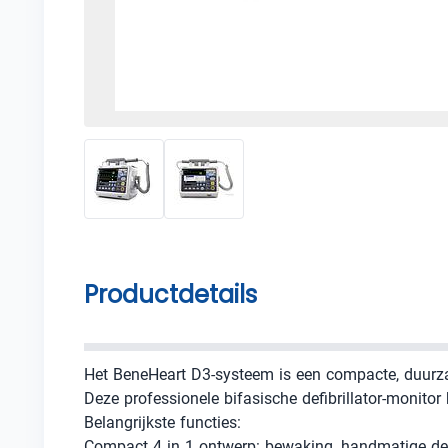
Productdetails
Het BeneHeart D3-systeem is een compacte, duurzam
Deze professionele bifasische defibrillator-monitor
Belangrijkste functies:
Compact 4 in 1 ontwerp: bewaking, handmatige def