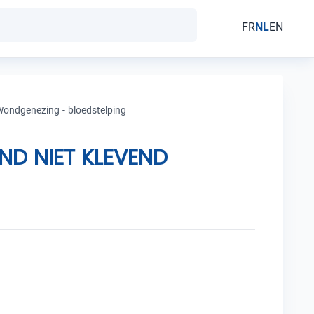
FR
NL
EN
ondgenezing - bloedstelping
D NIET KLEVEND