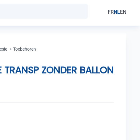
FR
NL
EN
esie
>
Toebehoren
 TRANSP ZONDER BALLON