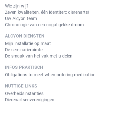
Wie zijn wij?
Zeven kwaliteiten, één identiteit: dierenarts!
Uw Alcyon team
Chronologie van een nogal gekke droom
ALCYON DIENSTEN
Mijn installatie op maat
De seminarieruimte
De smaak van het vak met u delen
INFOS PRAKTISCH
Obligations to meet when ordering medication
NUTTIGE LINKS
Overheidsinstanties
Dierenartsenverenigingen
© Copyright 2026 Alcyon. All Rights Reserved. Version 3.3.11.
Contact
Algemene verkoopvoorwaarden
Wettelijke vermeldingen
Privacy policy
Cookies