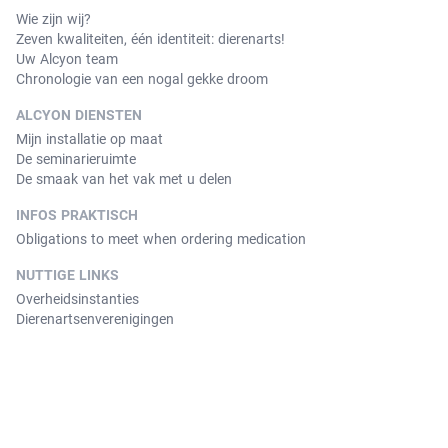
Wie zijn wij?
Zeven kwaliteiten, één identiteit: dierenarts!
Uw Alcyon team
Chronologie van een nogal gekke droom
ALCYON DIENSTEN
Mijn installatie op maat
De seminarieruimte
De smaak van het vak met u delen
INFOS PRAKTISCH
Obligations to meet when ordering medication
NUTTIGE LINKS
Overheidsinstanties
Dierenartsenverenigingen
© Copyright 2026 Alcyon. All Rights Reserved. Version 3.3.11.
Contact
Algemene verkoopvoorwaarden
Wettelijke vermeldingen
Privacy policy
Cookies