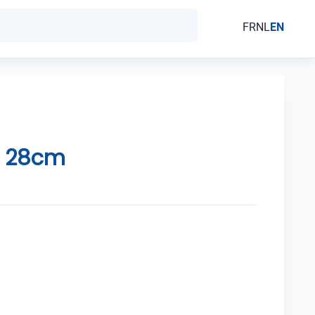
FR
NL
EN
V 28cm