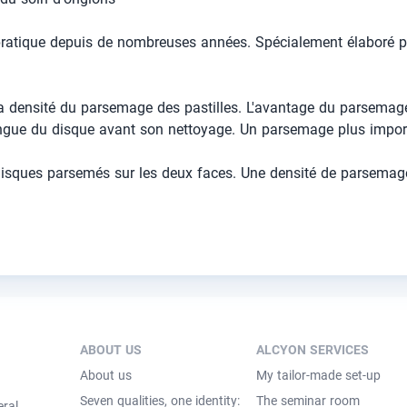
pratique depuis de nombreuses années. Spécialement élaboré po
 densité du parsemage des pastilles. L'avantage du parsemage fa
ongue du disque avant son nettoyage. Un parsemage plus importa
de disques parsemés sur les deux faces. Une densité de parsemag
ABOUT US
ALCYON SERVICES
About us
My tailor-made set-up
Seven qualities, one identity:
The seminar room
eral