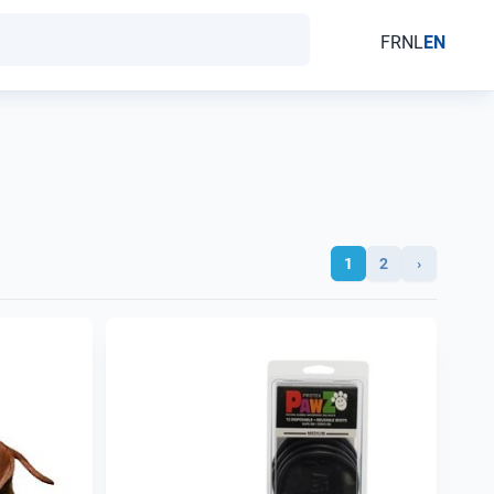
FR
NL
EN
1
2
›