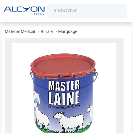
Matériel Médical
>
Rurale
>
Marquage