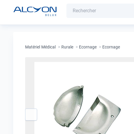
Matériel Médical
>
Rurale
>
Ecornage
>
Ecornage