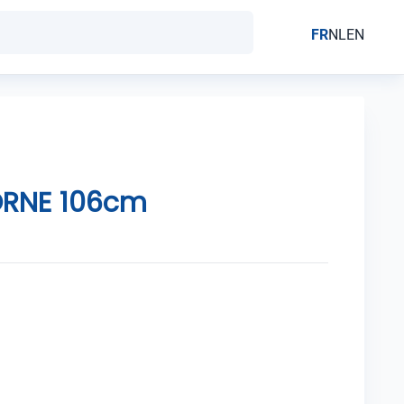
FR
NL
EN
ORNE 106cm