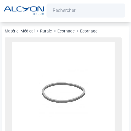
Matériel Médical
>
Rurale
>
Ecornage
>
Ecornage