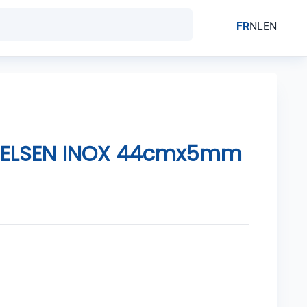
FR
NL
EN
NIELSEN INOX 44cmx5mm