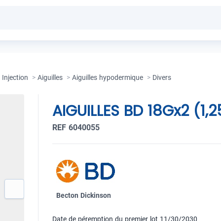
Injection
>
Aiguilles
>
Aiguilles hypodermique
>
Divers
AIGUILLES BD 18Gx2 (1,
REF 6040055
Becton Dickinson
Date de péremption du premier lot 11/30/2030