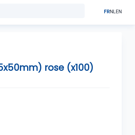
FR
NL
EN
25x50mm) rose (x100)