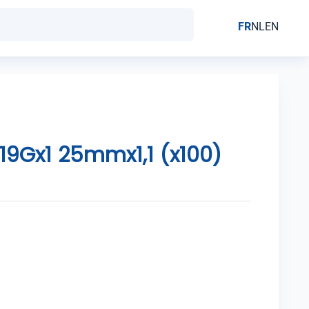
FR
NL
EN
19Gx1 25mmx1,1 (x100)