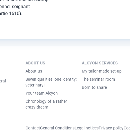
sonnel soignant
rtie 1610).
ABOUT US
ALCYON SERVICES
About us
My tailor-made set-up
Seven qualities, one identity:
The seminar room
eral
veterinary!
Born to share
Your team Alcyon
Chronology of a rather
crazy dream
Contact
General Conditions
Legal notices
Privacy policy
Coo