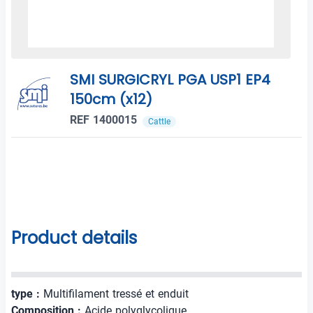
SMI SURGICRYL PGA USP1 EP4
150cm (x12)
REF 1400015
Cattle
Product details
type :
Multifilament tressé et enduit
Composition :
Acide polyglycolique