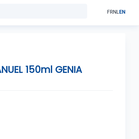
FR
NL
EN
NUEL 150ml GENIA