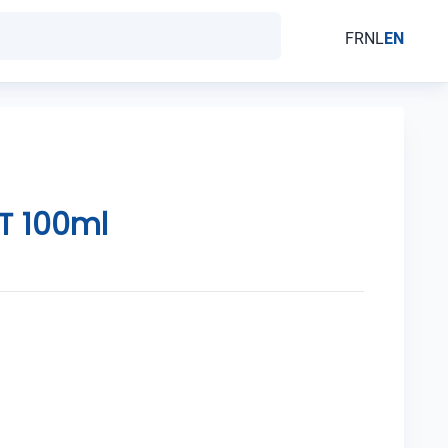
FR
NL
EN
T 100ml