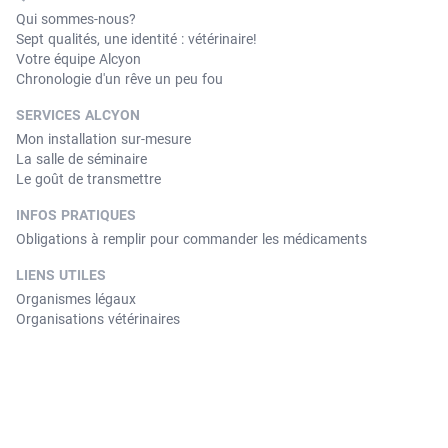
Qui sommes-nous?
Sept qualités, une identité : vétérinaire!
Votre équipe Alcyon
Chronologie d'un rêve un peu fou
SERVICES ALCYON
Mon installation sur-mesure
La salle de séminaire
Le goût de transmettre
INFOS PRATIQUES
Obligations à remplir pour commander les médicaments
LIENS UTILES
Organismes légaux
Organisations vétérinaires
© Copyright 2026 Alcyon. Tous droits réservés. Version 3.3.11.
Contact
Conditions générales de vente
Mentions légales
Politique de confidentialité
Cookies